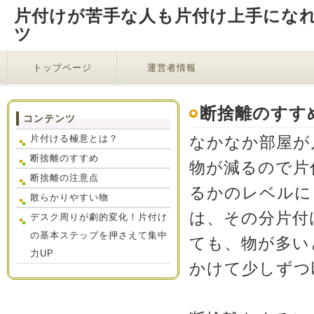
片付けが苦手な人も片付け上手にな
ツ
トップページ
運営者情報
断捨離のすす
コンテンツ
片付ける極意とは？
なかなか部屋が
断捨離のすすめ
物が減るので片
断捨離の注意点
るかのレベルに
散らかりやすい物
は、その分片付
デスク周りが劇的変化！片付け
の基本ステップを押さえて集中
ても、物が多い
力UP
かけて少しずつ